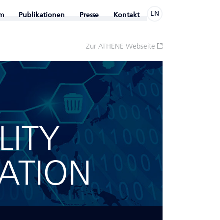
EN
m
Publikationen
Presse
Kontakt
Zur ATHENE Webseite
LITY
ATION