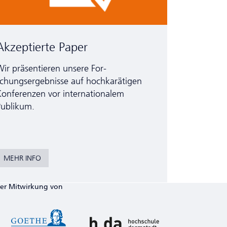
Akzeptierte Paper
ir präsentieren unsere For­
chungsergebnisse auf hoch­karätigen
onferenzen vor inter­nationalem
Publikum.
MEHR INFO
ter Mitwirkung von