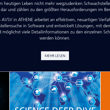
em heutigen Leben nicht mehr wegzudenken.Schwachstelle
 dar und zählen zu den größten He­raus­for­de­rung­en im Ber
 AVSV in ATHENE arbeitet an effektiven, neuartigen Verfah
stellensuche in Software und entwickelt Lösungen, mit de
möglichst viele Detailinformationen zu den einzelnen Schw
werden können.
MEHR LESEN